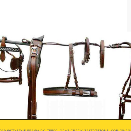
019 WSZYSTKIE PRAWA DO TREŚCI ORAZ GRAFIK ZASTRZEŻONE. KOPIOWAN